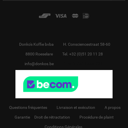
Donko's Koffie bvba
H. Consciencestraat 58-60
8800 Roeselare
Tel. +32 (0)51 20 11 28
info@donkos.be
BTW BE0418.455.228
Questions fréquentes
Livraison et exécution
A propos
Garantie
&
Droit de rétractation
Procédure de plaint
Conditions Générales