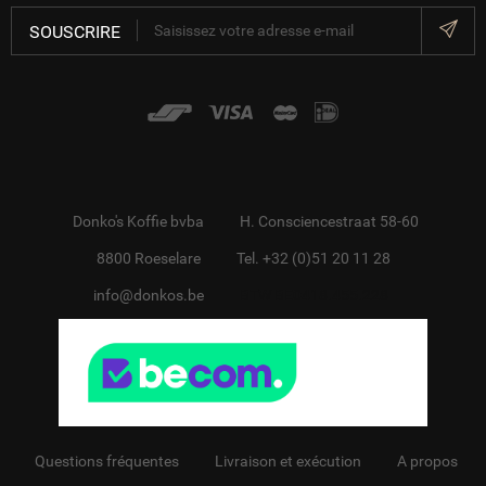
SOUSCRIRE
Donko's Koffie bvba
H. Consciencestraat 58-60
8800 Roeselare
Tel. +32 (0)51 20 11 28
info@donkos.be
BTW BE0418.455.228
Questions fréquentes
Livraison et exécution
A propos