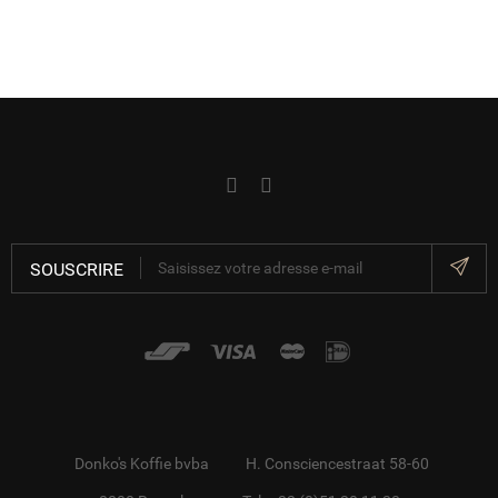
SOUSCRIRE
Donko's Koffie bvba
H. Consciencestraat 58-60