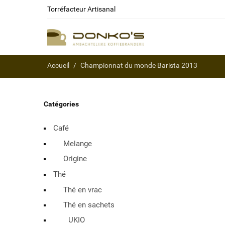
Torréfacteur Artisanal
Accueil
Championnat du monde Barista 2013
Catégories
Café
Melange
Origine
Thé
Thé en vrac
Thé en sachets
UKIO