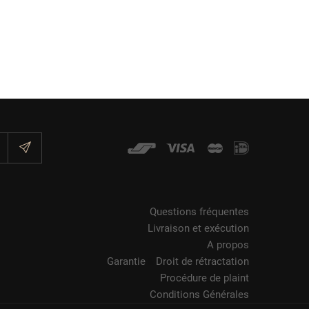
Questions fréquentes
Livraison et exécution
A propos
Garantie
Droit de rétractation
&
Procédure de plaint
Conditions Générales