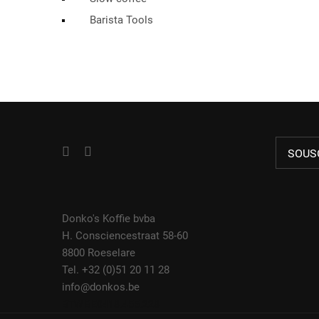
Barista Tools
SOUS
Donko's Koffie bvba
H. Consciencestraat 58-60
8800 Roeselare
Tel. +32 (0)51 20 11 28
info@donkos.be
BTW BE0418.455.228