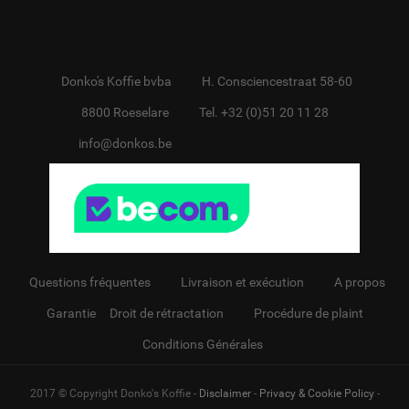
Donko's Koffie bvba
H. Consciencestraat 58-60
8800 Roeselare
Tel. +32 (0)51 20 11 28
info@donkos.be
BTW BE0418.455.228
Questions fréquentes
Livraison et exécution
A propos
Garantie
&
Droit de rétractation
Procédure de plaint
Conditions Générales
2017 © Copyright Donko's Koffie -
Disclaimer
-
Privacy & Cookie Policy
-