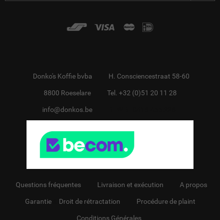
Donko's Koffie bvba
H. Consciencestraat 58-60
8800 Roeselare
Tel. +32 (0)51 20 11 28
info@donkos.be
BTW BE0418.455.228
Questions fréquentes
Livraison et exécution
A propos
Garantie
&
Droit de rétractation
Procédure de plaint
Conditions Générales