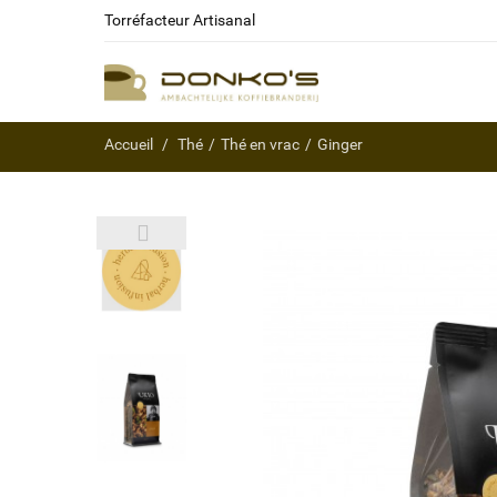
Torréfacteur Artisanal
Accueil
Thé
Thé en vrac
Ginger