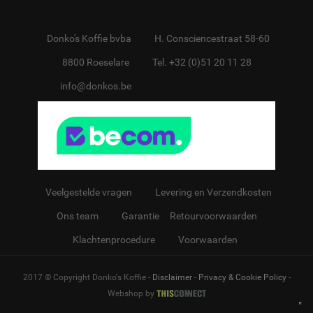
Donko's Koffie bvba
H. Consciencestraat 58-60
8800 Roeselare
Tel. +32 (0)51 20 11 28
info@donkos.be
BTW BE0418.455.228
Veelgestelde vragen
Levering en Verzendkosten
Ons team
Garantie
&
Retourvoorwaarden
Klachtenprocedure
Voorwaarden
2017 © Copyright Donko's Koffie -
Disclaimer
-
Privacy & Cookie Policy
-
Webshop by