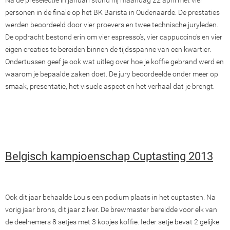
Na de preselectie in januari stond hij maandag 22 april met vier
personen in de finale op het BK Barista in Oudenaarde. De prestaties
werden beoordeeld door vier proevers en twee technische juryleden.
De opdracht bestond erin om vier espresso’s, vier cappuccino’s en vier
eigen creaties te bereiden binnen de tijdsspanne van een kwartier.
Ondertussen geef je ook wat uitleg over hoe je koffie gebrand werd en
waarom je bepaalde zaken doet. De jury beoordeelde onder meer op
smaak, presentatie, het visuele aspect en het verhaal dat je brengt.
Belgisch kampioenschap Cuptasting 2013
Ook dit jaar behaalde Louis een podium plaats in het cuptasten. Na
vorig jaar brons, dit jaar zilver. De brewmaster bereidde voor elk van
de deelnemers 8 setjes met 3 kopjes koffie. Ieder setje bevat 2 gelijke