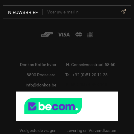
NIEUWSBRIEF
Donko's Koffie bvba
H. Consciencestraat 58-60
8800 Roeselare
Tel. +32 (0)51 20 11 28
info@donkos.be
BTW BE0418.455.228
Veelgestelde vragen
Levering en Verzendkosten