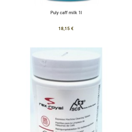
Puly caff milk 1l
18,15 €