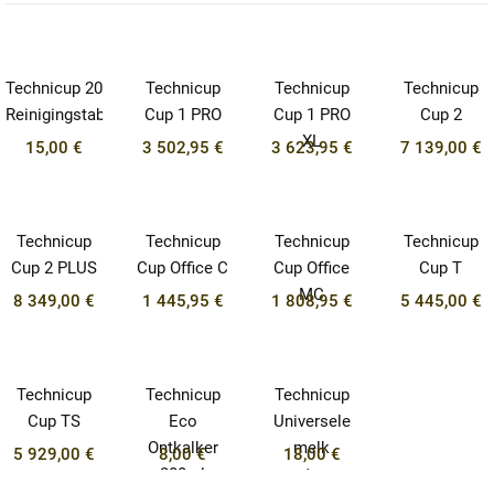
Technicup 20
Technicup
Technicup
Technicup
Reinigingstabletten
Cup 1 PRO
Cup 1 PRO
Cup 2
XL
15,00 €
3 502,95 €
3 623,95 €
7 139,00 €
Technicup
Technicup
Technicup
Technicup
Cup 2 PLUS
Cup Office C
Cup Office
Cup T
MC
8 349,00 €
1 445,95 €
1 808,95 €
5 445,00 €
Technicup
Technicup
Technicup
Cup TS
Eco
Universele
Ontkalker
melk
5 929,00 €
8,00 €
18,00 €
200ml
systeem