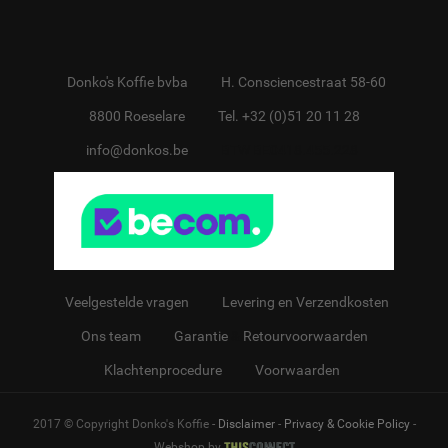
Donko's Koffie bvba
H. Consciencestraat 58-60
8800 Roeselare
Tel. +32 (0)51 20 11 28
info@donkos.be
BTW BE0418.455.228
Veelgestelde vragen
Levering en Verzendkosten
Ons team
Garantie
&
Retourvoorwaarden
Klachtenprocedure
Voorwaarden
2017 © Copyright Donko's Koffie -
Disclaimer
-
Privacy & Cookie Policy
-
Webshop by