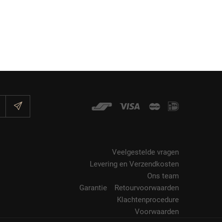
Veelgestelde vragen
Levering en Verzendkosten
Ons team
Garantie
Retourvoorwaarden
&
Klachtenprocedure
Voorwaarden