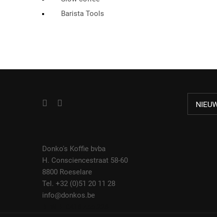
Barista Tools
NIEU
Donko's Koffie bvba
H. Consciencestraat 58-60
8800 Roeselare
Tel. +32 (0)51 20 11 28
info@donkos.be
BTW BE0418.455.228