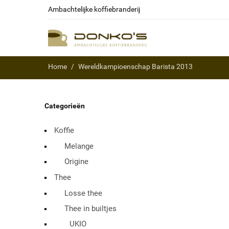
Ambachtelijke koffiebranderij
Home
Wereldkampioenschap Barista 2013
Categorieën
Koffie
Melange
Origine
Thee
Losse thee
Thee in builtjes
UKIO