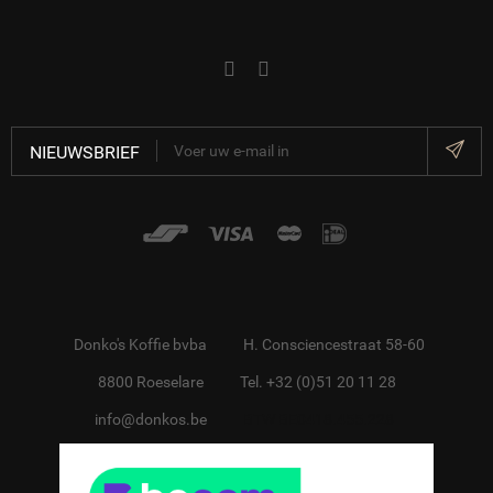
NIEUWSBRIEF
Donko's Koffie bvba
H. Consciencestraat 58-60
8800 Roeselare
Tel. +32 (0)51 20 11 28
info@donkos.be
BTW BE0418.455.228