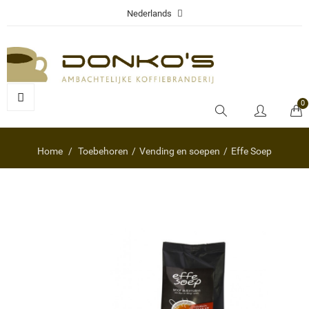
Nederlands
0
Home
Toebehoren
Vending en soepen
Effe Soep