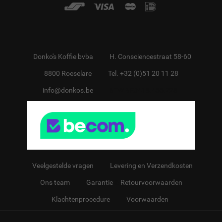
Donko's Koffie bvba
H. Consciencestraat 58-60
8800 Roeselare
Tel. +32 (0)51 20 11 28
info@donkos.be
BTW BE0418.455.228
Veelgestelde vragen
Levering en Verzendkosten
Ons team
Garantie
&
Retourvoorwaarden
Klachtenprocedure
Voorwaarden