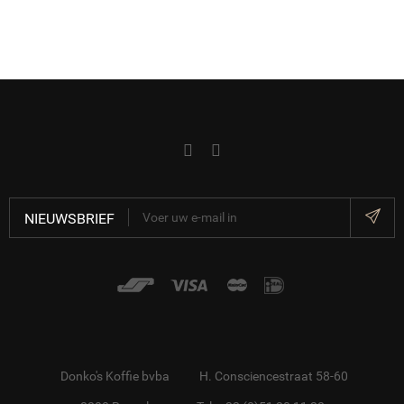
NIEUWSBRIEF
Donko's Koffie bvba
H. Consciencestraat 58-60