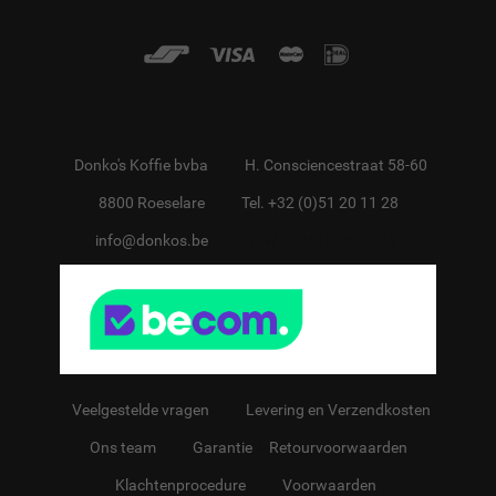
Donko's Koffie bvba
H. Consciencestraat 58-60
8800 Roeselare
Tel. +32 (0)51 20 11 28
info@donkos.be
BTW BE0418.455.228
Veelgestelde vragen
Levering en Verzendkosten
Ons team
Garantie
&
Retourvoorwaarden
Klachtenprocedure
Voorwaarden