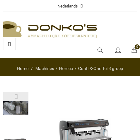
Nederlands
0
Home
Machines
Horeca
Conti X-One Tci 3 groep