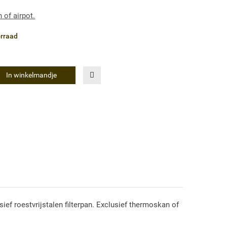
 of airpot.
rraad
In winkelmandje
sief roestvrijstalen filterpan. Exclusief thermoskan of