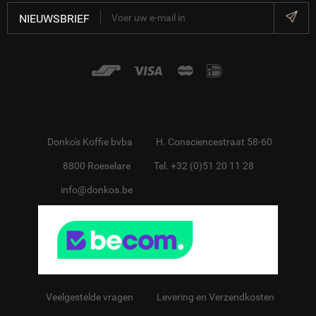
NIEUWSBRIEF
Donko's Koffie bvba
H. Consciencestraat 58-60
8800 Roeselare
Tel. +32 (0)51 20 11 28
info@donkos.be
BTW BE0418.455.228
Veelgestelde vragen
Levering en Verzendkosten