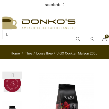
Nederlands
0
Home
Thee
Losse thee
UKIO Cocktail Maison 200g.