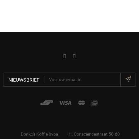
NIEUWSBRIEF
Donko's Koffie bvba
H. Consciencestraat 58-60