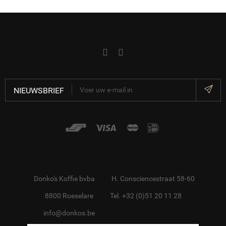
NIEUWSBRIEF
Donko's Koffie bvba
H. Consciencestraat 58-60
8800 Roeselare
Tel. +32 (0)51 20 11 28
info@donkos.be
BTW BE0418.455.228