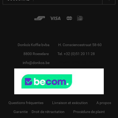
Donko's Koffie bvba
H. Consciencestraat 58-60
8800 Roeselare
Tel. +32 (0)51 20 11 28
info@donkos.be
BTW BE0418.455.228
Questions fréquentes
Livraison et exécution
A propos
Garantie
&
Droit de rétractation
Procédure de plaint