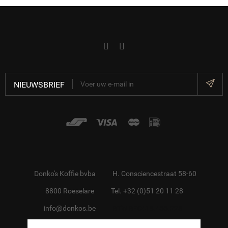
NIEUWSBRIEF
Donko's Koffie bvba
H. Consciencestraat 58-60
8800 Roeselare
Tel. +32 (0)51 20 11 28
info@donkos.be
BTW BE0418.455.228