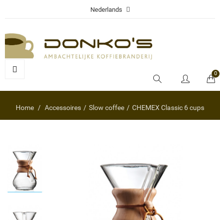
Nederlands
0
Home
Accessoires
Slow coffee
CHEMEX Classic 6 cups