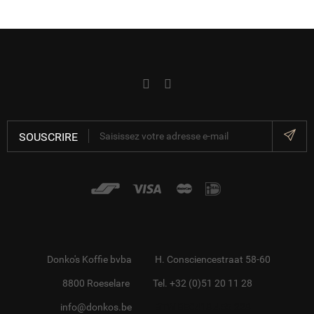
SOUSCRIRE
Donko's Koffie bvba
H. Consciencestraat 58-60
8800 Roeselare
Tel. +32 (0)51 20 11 28
info@donkos.be
BTW BE0418.455.228