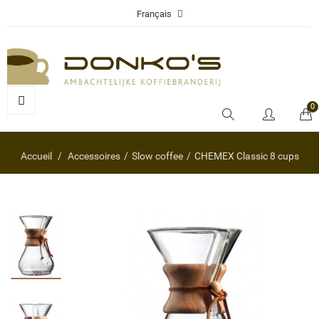
Français
0
Accueil
Accessoires
Slow coffee
CHEMEX Classic 8 cups