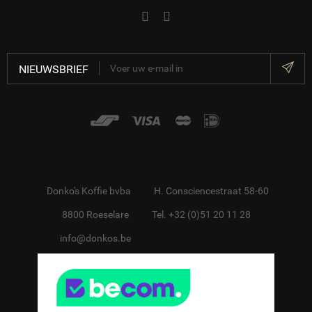
NIEUWSBRIEF
Donko's Koffie bvba
H. Consciencestraat 58-60
8800 Roeselare
Tel. +32 (0)51 20 11 28
info@donkos.be
BTW BE0418.455.228