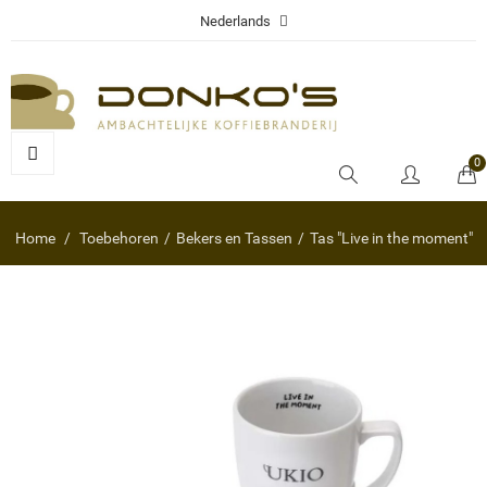
Nederlands
0
Home
Toebehoren
Bekers en Tassen
Tas "Live in the moment"