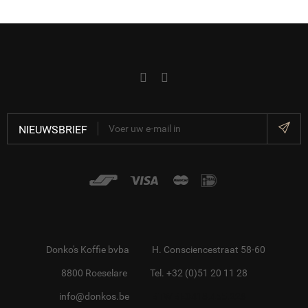
NIEUWSBRIEF
Donko's Koffie bvba
H. Consciencestraat 58-60
8800 Roeselare
Tel. +32 (0)51 20 11 28
info@donkos.be
BTW BE0418.455.228