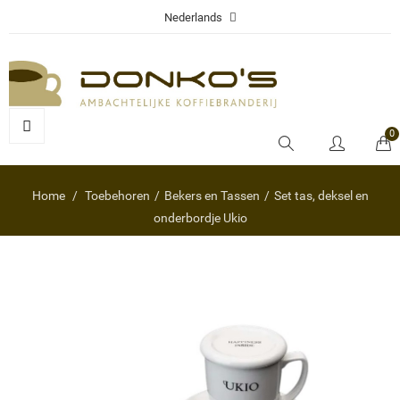
Nederlands
0
Home
Toebehoren
Bekers en Tassen
Set tas, deksel en
onderbordje Ukio